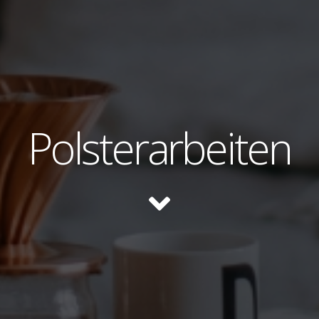
Polsterarbeiten