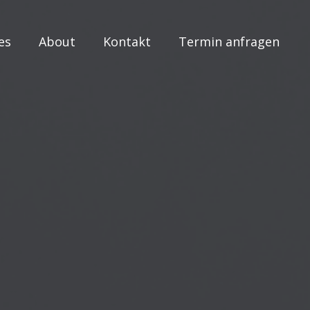
es
About
Kontakt
Termin anfragen